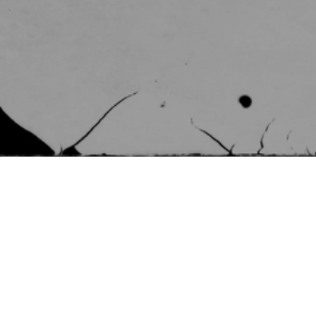
Les faits & la demande
En 1904, aux Jeux de Saint-Louis, Albert Corey termine
second du marathon. Il est l’un des rares à courir sans
dopage, sans assistance. Le vainqueur, aidé par un véhicule
et dopé à la strychnine, est resté au palmarès. Corey, natif de
Meursault, portait pourtant les couleurs de la France absente.
En 2021, son histoire est redécouverte. En 2025, la demande